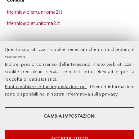
triennio@clem.uniroma2.it
triennio@clef.uniroma2.it
Back
Questo sito utilizza i Cookie necessari che non richiedono il
consenso
Inoltre, previo consenso dell’interessato, il sito web utilizza i
Facoltà di Economia - Università degli Studi di Roma
cookie per alcuni servizi specifici sotto elencati e per la
Tor Vergata
raccolta di dati statistici.
Puoi cambiare le tue impostazioni qui
. Ulteriori informazioni
Accessibilità
Facoltà di Economia
sono disponibili nella nostra
informativa sulla privacy
Supporto Tecnico
Università degli Studi di
Le Infrastrutture
Roma Tor Vergata
STATISTICHE
Dove Siamo
Docenti
Via Columbia,2
CAMBIA IMPOSTAZIONI
00133 Roma - Italia
Sito web d'Ateneo
Strumenti statistici che raccolgono dati anonimi sull'utilizzo e la
Sistema DELPHI
funzionalità del sito web.
Info e Contatti
Mostra maggiori informazioni
ACCETTA TUTTO