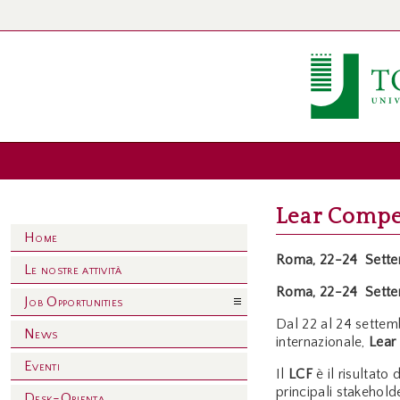
Lear Compet
Home
Roma, 22-24 Sett
Le nostre attività
Roma, 22-24 Sett
Job Opportunities
Dal 22 al 24 settem
News
internazionale,
Lear
Eventi
Il
LCF
è il risultato
principali stakehold
Desk-Orienta