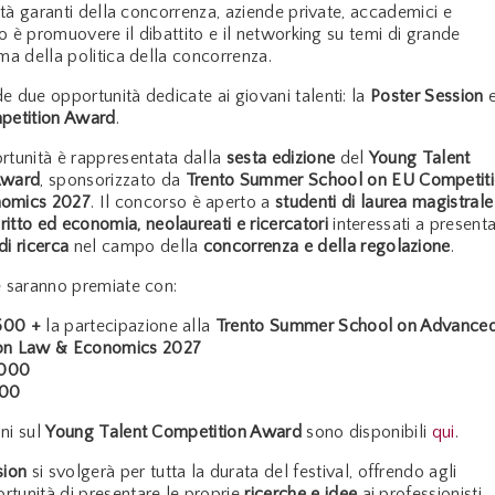
rità garanti della concorrenza, aziende private, accademici e
ivo è promuovere il dibattito e il networking su temi di grande
ma della politica della concorrenza.
e due opportunità dedicate ai giovani talenti: la
Poster Session
petition Award
.
rtunità è rappresentata dalla
sesta edizione
del
Young Talent
Award
, sponsorizzato da
Trento Summer School on EU Competit
omics 2027
. Il concorso è aperto a
studenti di laurea magistrale
iritto ed economia, neolaureati e ricercatori
interessati a present
i ricerca
nel campo della
concorrenza e della regolazione
.
e saranno premiate con:
.500 +
la partecipazione alla
Trento Summer School on Advance
on Law & Economics
2027
.000
500
ni sul
Young Talent Competition Award
sono disponibili
qui
.
sion
si svolgerà per tutta la durata del festival, offrendo agli
ortunità di presentare le proprie
ricerche e idee
ai professionisti