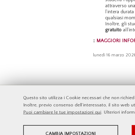
attraverso un
l’intera durat
qualsiasi mo
Inoltre, gli s
gratuito
all’in
::
MAGGIORI INFO
lunedì
16 marzo 202
F
Questo sito utilizza i Cookie necessari che non richie
Accessibilità
Docenti
Inoltre, previo consenso dell’interessato, il sito web uti
Supporto Tecnico
Sito web d'Ateneo
Puoi cambiare le tue impostazioni qui
. Ulteriori infor
Le Infrastrutture
Sistema DELPHI
Dove Siamo
Info e Contatti
STATISTICHE
CAMBIA IMPOSTAZIONI