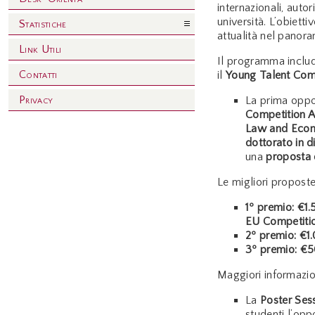
internazionali, auto
università. L’obiett
Statistiche
attualità nel panora
Link Utili
Il programma includ
Contatti
il
Young Talent Com
Privacy
La prima oppo
Competition 
Law and Econ
dottorato in d
una
proposta d
Le migliori propost
1º premio: €1
EU Competiti
2º premio: €1
3º premio: €
Maggiori informazio
La
Poster Ses
studenti l’opp