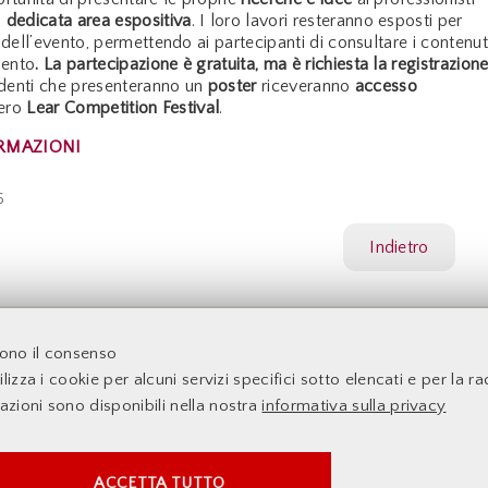
a
dedicata area espositiva
. I loro lavori resteranno esposti per
a dell’evento, permettendo ai partecipanti di consultare i contenuti
mento
. La partecipazione è gratuita, ma è richiesta la registrazion
tudenti che presenteranno un
poster
riceveranno
accesso
tero
Lear Competition Festival
.
RMAZIONI
6
Indietro
acoltà di Economia - Università degli Studi di Roma Tor Verga
dono il consenso
lizza i cookie per alcuni servizi specifici sotto elencati e per la rac
mazioni sono disponibili nella nostra
informativa sulla privacy
SERVIZI FACOLTATVI
ACCETTA TUTTO