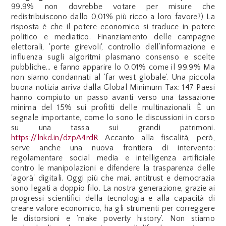
99.9% non dovrebbe votare per misure che
redistribuiscono dallo 0,01% più ricco a loro favore?) La
risposta è che il potere economico si traduce in potere
politico e mediatico. Finanziamento delle campagne
elettorali, 'porte girevoli', controllo dell’informazione e
influenza sugli algoritmi plasmano consenso e scelte
pubbliche… e fanno apparire lo 0.01% come il 99.9% Ma
non siamo condannati al 'far west globale'. Una piccola
buona notizia arriva dalla Global Minimum Tax: 147 Paesi
hanno compiuto un passo avanti verso una tassazione
minima del 15% sui profitti delle multinazionali. È un
segnale importante, come lo sono le discussioni in corso
su una tassa sui grandi patrimoni.
https://lnkd.in/dzpA4rdR
Accanto alla fiscalità, però,
serve anche una nuova frontiera di intervento:
regolamentare social media e intelligenza artificiale
contro le manipolazioni e difendere la trasparenza delle
'agorà' digitali. Oggi più che mai, antitrust e democrazia
sono legati a doppio filo. La nostra generazione, grazie ai
progressi scientifici della tecnologia e alla capacità di
creare valore economico, ha gli strumenti per correggere
le distorsioni e 'make poverty history'. Non stiamo