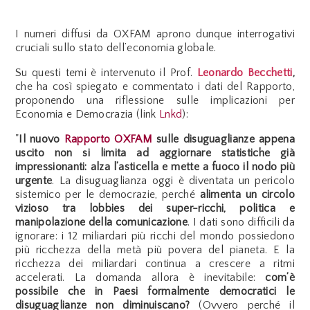
I numeri diffusi da OXFAM aprono dunque interrogativi
cruciali sullo stato dell’economia globale.
Su questi temi è intervenuto il Prof.
Leonardo Becchetti
,
che ha così spiegato e commentato i dati del Rapporto,
proponendo una riflessione sulle implicazioni per
Economia e Democrazia (link
Lnkd
):
"
Il nuovo
Rapporto OXFAM
sulle disuguaglianze appena
uscito non si limita ad aggiornare statistiche già
impressionanti: alza l’asticella e mette a fuoco il nodo più
urgente
. La disuguaglianza oggi è diventata un pericolo
sistemico per le democrazie, perché
alimenta un circolo
vizioso tra lobbies dei super-ricchi, politica e
manipolazione della comunicazione
. I dati sono difficili da
ignorare: i 12 miliardari più ricchi del mondo possiedono
più ricchezza della metà più povera del pianeta. E la
ricchezza dei miliardari continua a crescere a ritmi
accelerati. La domanda allora è inevitabile:
com’è
possibile che in Paesi formalmente democratici le
disuguaglianze non diminuiscano?
(Ovvero perché il