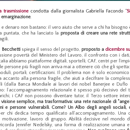
a trasmissione
condotta dalla giornalista Gabriella Facondo "
S
u
emarginazione
.
i e denaro non bastano: il vero aiuto che serve a chi ha bisogno è
la puntata, che ha lanciato la
proposta di creare una rete struttu
gili.
 Becchetti
spiega il senso del progetto,
proposto a
dicembre su
ione povertà del Ministero del Lavoro, il confronto con i dati, l
 Italia abbiamo piattaforme digitali, sportelli, CAF, centri per l
lle persone più fragili non arriva mai a ottenere ciò che gli spe
moduli, portali, certificazioni. Il problema non è solo economic
 accanto alla persona fragile, che aiuti a decifrare la complessi
li (dalla Banca Mondiale ai lavori dei nobel Banerjee e Duflo 
: l’accompagnamento relazionale è spesso più decisivo del tras
richi, i CAF non possono diventare tutor, il Terzo settore inte
 visione semplice, ma trasformativa: una rete nazionale di “angeli
ioni e persone vulnerabili. Come? Un Albo degli angeli sociali
er chi dedica tempo qualificato all’accompagnamento. Una cer
i, motivazione, lavoro di gruppo. Abilità decisive nel mondo de
ricorda Jennifer Nedelsky, una forma di realizzazione umana e