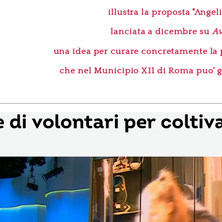
illustra la proposta "Angeli
lanciata a dicembre su
Av
una idea per curare concretamente la po
che nel Municipio XII di Roma puo' g