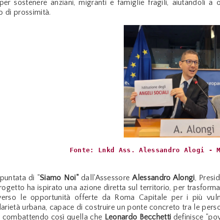
 per sostenere anziani, migranti e famiglie fragili, aiutandoli a 
o di prossimità.
Fonte: Lnkd Ass. Alessandro Alogi - 
puntata di "
Siamo Noi"
dall'Assessore
Alessandro Alongi
, Presi
 progetto ha ispirato una azione diretta sul territorio, per trasfor
verso le opportunità offerte da Roma Capitale per i più vulne
arietà urbana, capace di costruire un ponte concreto tra le persone 
e, combattendo così quella che
Leonardo
Becchetti
definisce "pov