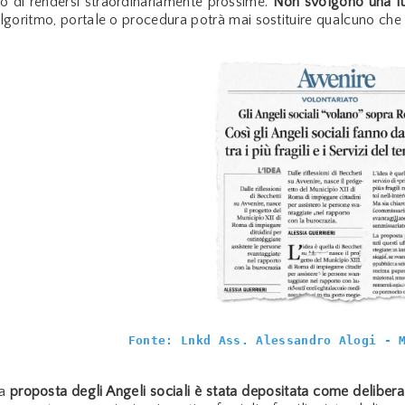
o di rendersi straordinariamente prossime.
Non svolgono una fun
goritmo, portale o procedura potrà mai sostituire qualcuno che t
Fonte: Lnkd Ass. Alessandro Alogi - 
a
proposta degli Angeli sociali è stata depositata come deliber