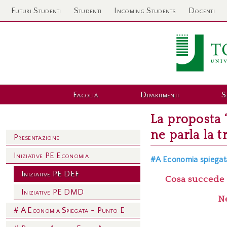
Futuri Studenti
Studenti
Incoming Students
Docenti
Facoltà
Dipartimenti
S
La proposta 
ne parla la 
Presentazione
Iniziative PE Economia
#A Economia spiegat
Iniziative PE DEF
Cosa succede 
Iniziative PE DMD
N
# A Economia Spiegata - Punto E