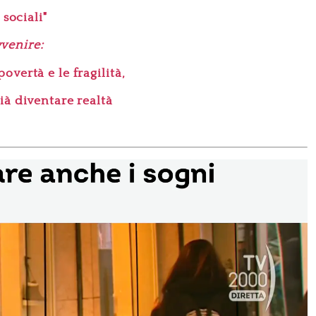
 sociali"
venire:
vertà e le fragilità,
ià diventare realtà