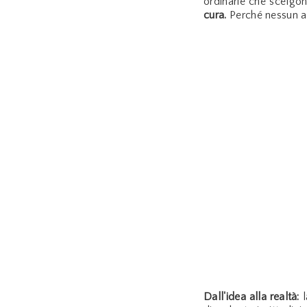
ordinarie che scelgon
cura.
Perché nessun al
Dall'idea alla realtà:
l