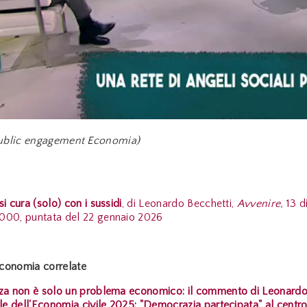
 Public engagement Economia)
i cura (solo) con i sussidi
,
di Leonardo Becchetti,
Avvenire,
13 d
000, puntata del 22 gennaio 2026
conomia correlate
nza non è solo un problema economico: il commento di Leonar
ale dell'Economia civile 2025: "Democrazia partecipata" al centr