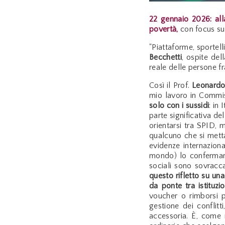
22 gennaio 2026: all
povertà,
con focus s
"Piattaforme, sportell
Becchetti
, ospite del
reale delle persone fra
Così il Prof.
Leonardo
mio lavoro in Commiss
solo con i sussidi
: in
parte significativa de
orientarsi tra SPID, 
qualcuno che si metta
evidenze internaziona
mondo) lo confermano
sociali sono sovracca
questo rifletto su una
da ponte tra istituz
voucher o rimborsi p
gestione dei conflitt
accessoria. È, come 