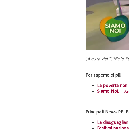
(
A cura dell'Ufficio
Per saperne di più:
La povertà non s
Siamo Noi
, TV2
Principali News PE-E
La disuguaglia
Festival nazion