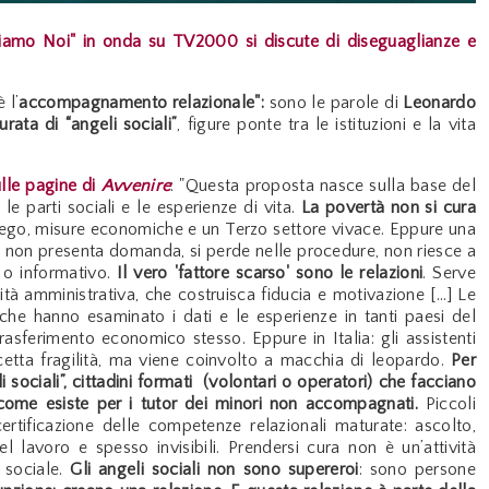
iamo Noi" in onda su TV2000
si discute di diseguaglianze e
 l’
accompagnamento relazionale":
sono le parole di
Leonardo
rata di “angeli sociali”
, figure ponte tra le istituzioni e la vita
lle pagine di
Avvenire
:
"Questa proposta nasce sulla base del
e parti sociali e le esperienze di vita.
La povertà non si cura
’impiego, misure economiche e un Terzo settore vivace. Eppure una
tta: non presenta domanda, si perde nelle procedure, non riesce a
o o informativo.
Il vero 'fattore scarso' sono le relazioni
. Serve
tà amministrativa, che costruisca fiducia e motivazione [...] Le
che hanno esaminato i dati e le esperienze in tanti paesi del
ferimento economico stesso. Eppure in Italia: gli assistenti
rcetta fragilità, ma viene coinvolto a macchia di leopardo.
Per
 sociali”, cittadini formati (volontari o operatori) che facciano
, come esiste per i tutor dei minori non accompagnati.
Piccoli
tificazione delle competenze relazionali maturate: ascolto,
l lavoro e spesso invisibili. Prendersi cura non è un’attività
 sociale.
Gli angeli sociali non sono supereroi
: sono persone