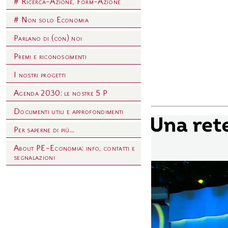
# Ricerca-Azione, Form-Azione
# Non solo Economia
Parlano di (con) noi
Premi e riconoscimenti
I nostri progetti
Agenda 2030: le nostre 5 P
Documenti utili e approfondimenti
Per saperne di più...
About PE-Economia: info, contatti e
segnalazioni