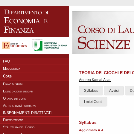
FAQ
Modulistica
TEORIA DEI GIOCHI E DEI
Corsi
Andrea Kamal Attar
Piano di studi
Syllabus
Avvisi
Do
Elenco corsi erogati
Orario dei corsi
I miei Corsi
Altre attività formative
INSEGNAMENTI DISATTIVATI
Presentazione
Syllabus
Struttura del Corso
Aggiornato A.A.