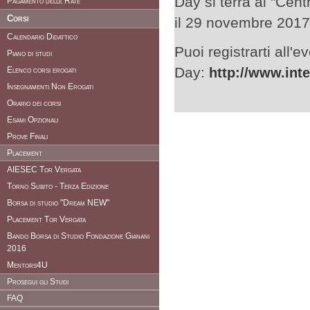
Day si terrà al "Cen
Pagamento delle Rate
Corsi
il 29 novembre 2017
Calendario Didattico
Puoi registrarti all'
Piano di studi
Day:
Elenco corsi erogati
http://www.inte
Insegnamenti Non Erogati
Orario dei corsi
Esami Opzionali
Prove Finali
Placement
AIESEC Tor Vergata
Torno Subito - Terza Edizione
Borsa di studio "Dream NEW"
Placement Tor Vergata
Bando Borsa di Studio Fondazione Gianani
2016
Mentors4U
Prosegui gli Studi
FAQ