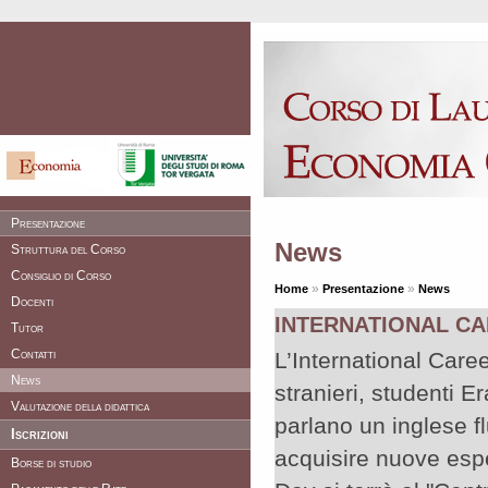
Presentazione
News
Struttura del Corso
Consiglio di Corso
»
»
Home
Presentazione
News
Docenti
INTERNATIONAL CA
Tutor
Contatti
L’International Career
News
stranieri, studenti E
Valutazione della didattica
parlano un inglese f
Iscrizioni
acquisire nuove espe
Borse di studio