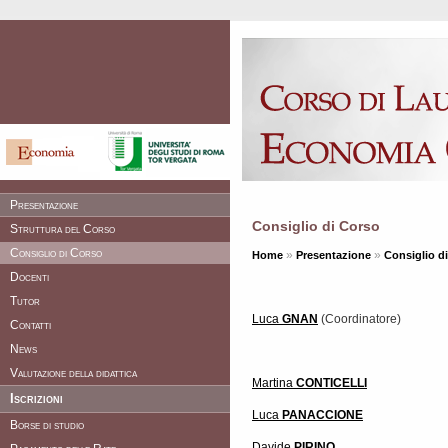
Presentazione
Consiglio di Corso
Struttura del Corso
Consiglio di Corso
»
»
Home
Presentazione
Consiglio d
Docenti
Tutor
Luca
GNAN
(Coordinatore)
Contatti
News
Valutazione della didattica
Martina
CONTICELLI
Iscrizioni
Luca
PANACCIONE
Borse di studio
Davide
PIRINO