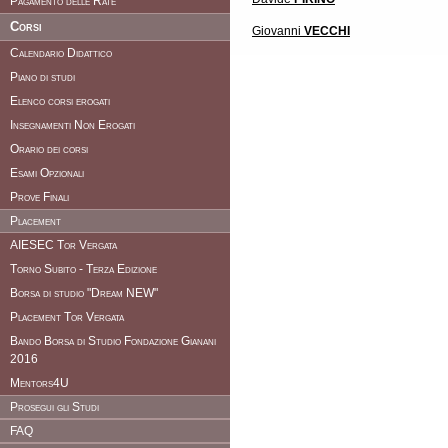
Pagamento delle Rate
Corsi
Giovanni
VECCHI
Calendario Didattico
Piano di studi
Elenco corsi erogati
Insegnamenti Non Erogati
Orario dei corsi
Esami Opzionali
Prove Finali
Placement
AIESEC Tor Vergata
Torno Subito - Terza Edizione
Borsa di studio "Dream NEW"
Placement Tor Vergata
Bando Borsa di Studio Fondazione Gianani
2016
Mentors4U
Prosegui gli Studi
FAQ