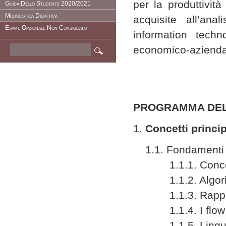
per la produttivit
Guida Dello Studente 2020/2021
Modulistica Didattica
acquisite all’an
Esame Opzionale Non Consigliato
information tech
economico-azienda
PROGRAMMA DEL 
1.
Concetti princ
1.1. Fondamenti
1.1.1. Concetto 
1.1.2. Algori
1.1.3. Rapprese
1.1.4. I flow 
1.1.5. Lingua