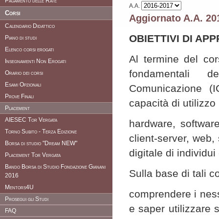
Pagamento delle Rate
A.A.
Corsi
Aggiornato A.A. 20
Calendario Didattico
OBIETTIVI DI A
Piano di studi
Elenco corsi erogati
Al termine del cor
Insegnamenti Non Erogati
fondamentali d
Orario dei corsi
Esami Opzionali
Comunicazione (I
Prove Finali
capacità di utilizzo
Placement
AIESEC Tor Vergata
hardware, software 
Torno Subito - Terza Edizione
client-server, web, 
Borsa di studio "Dream NEW"
digitale di individu
Placement Tor Vergata
Bando Borsa di Studio Fondazione Gianani
Sulla base di tali 
2016
Mentors4U
comprendere i nessi
Prosegui gli Studi
e saper utilizzare s
FAQ