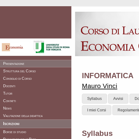
Presentazione
Struttura del Corso
INFORMATICA
Consiglio di Corso
Mauro Vinci
Docenti
Tutor
Syllabus
Avvisi
Do
Contatti
News
I miei Corsi
Regolament
Valutazione della didattica
Iscrizioni
Syllabus
Borse di studio