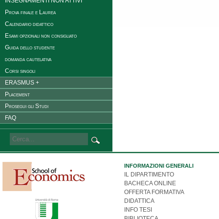
INSEGNAMENTI NON ATTIVI
Prova finale e Laurea
Calendario didattico
Esami opzionali non consigliato
Guida dello studente
domanda cautelativa
Corsi singoli
ERASMUS +
Placement
Prosegui gli Studi
FAQ
INFORMAZIONI GENERALI
IL DIPARTIMENTO
BACHECA ONLINE
OFFERTA FORMATIVA
DIDATTICA
INFO TESI
BIBLIOTECA