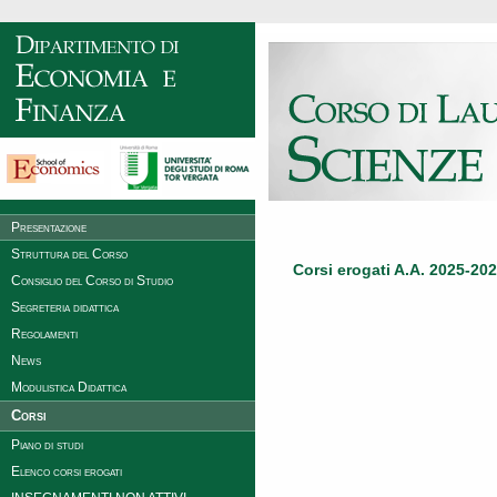
Presentazione
Struttura del Corso
Corsi erogati A.A. 2025-20
Consiglio del Corso di Studio
Segreteria didattica
Regolamenti
News
Modulistica Didattica
Corsi
Piano di studi
Elenco corsi erogati