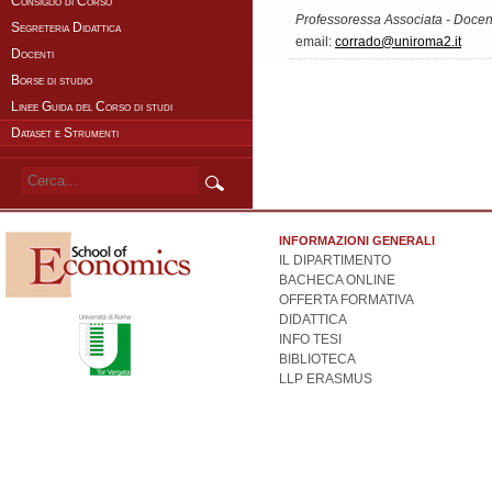
Consiglio di Corso
Professoressa Associata - Docent
Segreteria Didattica
email:
corrado@uniroma2.it
Docenti
Borse di studio
Linee Guida del Corso di studi
Dataset e Strumenti
INFORMAZIONI GENERALI
IL DIPARTIMENTO
BACHECA ONLINE
OFFERTA FORMATIVA
DIDATTICA
INFO TESI
BIBLIOTECA
LLP ERASMUS