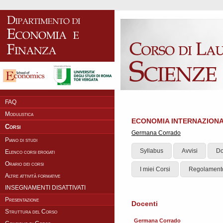
FAQ
Modulistica
ECONOMIA INTERNAZIONA
Corsi
Germana Corrado
Piano di studi
Syllabus
Avvisi
Do
Elenco corsi erogati
Orario dei corsi
I miei Corsi
Regolament
Altre attività formative
INSEGNAMENTI DISATTIVATI
Presentazione
Docenti
Struttura del Corso
Germana Corrado