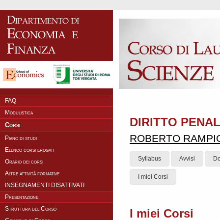
FAQ
Modulistica
DIRITTO PENA
Corsi
ROBERTO RAMPI
Piano di studi
Elenco corsi erogati
Syllabus
Avvisi
Do
Orario dei corsi
Altre attività formative
I miei Corsi
INSEGNAMENTI DISATTIVATI
Presentazione
Struttura del Corso
I miei Corsi