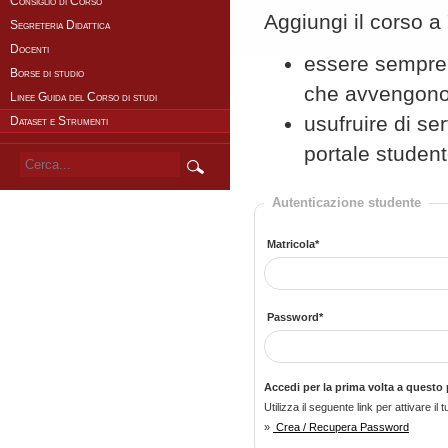
Consiglio di Corso
Aggiungi il corso a 
Segreteria Didattica
Docenti
essere sempre a
Borse di studio
che avvengono
Linee Guida del Corso di studi
usufruire di se
Dataset e Strumenti
portale student
Autenticazione studente
Matricola*
Password*
Accedi per la prima volta a questo 
Utilizza il seguente link per attivare 
»
Crea / Recupera Password