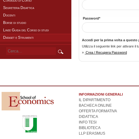
Consiglio di Corso
Segreteria Didattica
Docenti
Password*
Borse di studio
Linee Guida del Corso di studi
Dataset e Strumenti
Accedi per la prima volta a questo 
Utilizza il seguente link per attivare 
»
Crea / Recupera Password
INFORMAZIONI GENERALI
IL DIPARTIMENTO
BACHECA ONLINE
OFFERTA FORMATIVA
DIDATTICA
INFO TESI
BIBLIOTECA
LLP ERASMUS