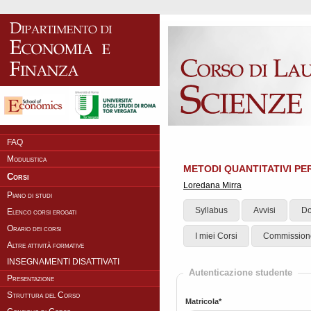
FAQ
Modulistica
METODI QUANTITATIVI PE
Corsi
Loredana Mirra
Piano di studi
Syllabus
Avvisi
Do
Elenco corsi erogati
Orario dei corsi
I miei Corsi
Commission
Altre attività formative
INSEGNAMENTI DISATTIVATI
Autenticazione studente
Presentazione
Struttura del Corso
Matricola*