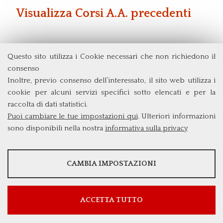
Visualizza Corsi A.A. precedenti
Questo sito utilizza i Cookie necessari che non richiedono il
consenso
Dipartimento di Economia e Finanza
Inoltre, previo consenso dell’interessato, il sito web utilizza i
Università degli Studi di Roma
Tor Vergata
cookie per alcuni servizi specifici sotto elencati e per la
Via Columbia, 2
raccolta di dati statistici.
00133 Roma (Italia)
Tel. +39 06 7259 5715
Puoi cambiare le tue impostazioni qui
. Ulteriori informazioni
triennio@clef.uniroma2.it
sono disponibili nella nostra
informativa sulla privacy
STATISTICHE
Googl
CAMBIA IMPOSTAZIONI
SERVIZI FACOLTATVI
Googl
e
Strumenti statistici che raccolgono dati anonimi sull'utilizzo e la
e/You
COOKIE NECESSARI
funzionalità del sito web.
Analyt
Questi cookie vengono utilizzati per abilitare servizi di terze parti
Tube
ics
Mostra maggiori informazioni
che prevedono profilazione. Sono indispensabili per poter
ACCETTA TUTTO
Cookie di funzionamento che consentono servizi e funzioni
usufruire dei contenuti forniti da piattaforme esterne.
essenziali, tra cui la verifica dell'identità, la continuità del servizio e
Faceb
Mostra maggiori informazioni
la sicurezza del sito. Questa opzione non può essere rifiutata.