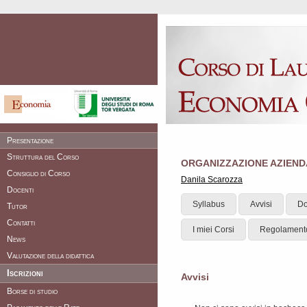
Presentazione
Struttura del Corso
ORGANIZZAZIONE AZIEND
Consiglio di Corso
Danila Scarozza
Docenti
Syllabus
Avvisi
Do
Tutor
Contatti
I miei Corsi
Regolament
News
Valutazione della didattica
Iscrizioni
Avvisi
Borse di studio