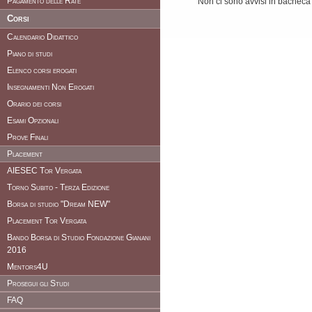
Pagamento delle Rate
Non ci sono avvisi in bacheca
Corsi
Calendario Didattico
Piano di studi
Elenco corsi erogati
Insegnamenti Non Erogati
Orario dei corsi
Esami Opzionali
Prove Finali
Placement
AIESEC Tor Vergata
Torno Subito - Terza Edizione
Borsa di studio "Dream NEW"
Placement Tor Vergata
Bando Borsa di Studio Fondazione Gianani
2016
Mentors4U
Prosegui gli Studi
FAQ