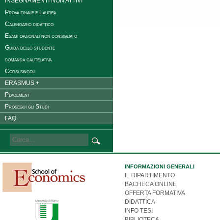
INSEGNAMENTI NON ATTIVI
Prova finale e Laurea
Calendario didattico
Esami opzionali non consigliato
Guida dello studente
domanda cautelativa
Corsi singoli
ERASMUS +
Placement
Prosegui gli Studi
FAQ
INFORMAZIONI GENERALI
IL DIPARTIMENTO
BACHECA ONLINE
OFFERTA FORMATIVA
DIDATTICA
INFO TESI
BIBLIOTECA