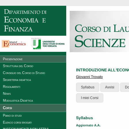
Presentazione
Struttura del Corso
INTRODUZIONE ALL'ECO
Consiglio del Corso di Studio
Giovanni Trovato
Segreteria didattica
Regolamenti
Syllabus
Avvisi
Do
News
I miei Corsi
Modulistica Didattica
Corsi
Piano di studi
Syllabus
Elenco corsi erogati
Aggiornato A.A.