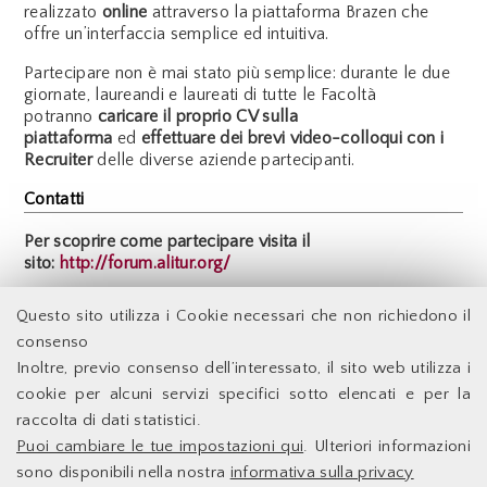
realizzato
online
attraverso la piattaforma Brazen che
offre un’interfaccia semplice ed intuitiva.
Partecipare non è mai stato più semplice: durante le due
giornate, laureandi e laureati di tutte le Facoltà
potranno
caricare il proprio CV sulla
piattaforma
ed
effettuare dei brevi video-colloqui con i
Recruiter
delle diverse aziende partecipanti.
Contatti
Per scoprire come partecipare visita il
sito:
http://forum.alitur.org/
Back
Questo sito utilizza i Cookie necessari che non richiedono il
consenso
Inoltre, previo consenso dell’interessato, il sito web utilizza i
Facoltà di Economia - Università degli Studi di Roma
cookie per alcuni servizi specifici sotto elencati e per la
Tor Vergata
raccolta di dati statistici.
Puoi cambiare le tue impostazioni qui
. Ulteriori informazioni
Accessibilità
Facoltà di Economia
sono disponibili nella nostra
informativa sulla privacy
Supporto Tecnico