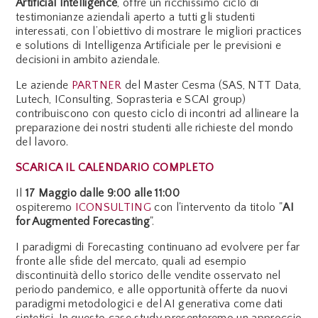
Artificial Intelligence
, offre un ricchissimo ciclo di
testimonianze aziendali aperto a tutti gli studenti
interessati, con l’obiettivo di mostrare le migliori practices
e solutions di Intelligenza Artificiale per le previsioni e
decisioni in ambito aziendale.
Le aziende
PARTNER
del Master Cesma (SAS, NTT Data,
Lutech, IConsulting, Soprasteria e SCAI group)
contribuiscono con questo ciclo di incontri ad allineare la
preparazione dei nostri studenti alle richieste del mondo
del lavoro.
SCARICA IL CALENDARIO COMPLETO
Il
17 Maggio dalle 9:00 alle 11:00
ospiteremo
ICONSULTING
con l'intervento da titolo "
AI
for Augmented Forecasting
".
I paradigmi di Forecasting continuano ad evolvere per far
fronte alle sfide del mercato, quali ad esempio
discontinuità dello storico delle vendite osservato nel
periodo pandemico, e alle opportunità offerte da nuovi
paradigmi metodologici e del AI generativa come dati
sintetici. In questo case study presenteremo un approccio