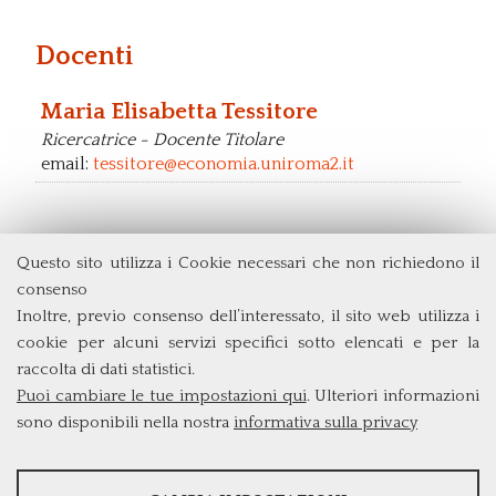
Docenti
Maria Elisabetta Tessitore
Ricercatrice - Docente Titolare
email:
tessitore@economia.uniroma2.it
Questo sito utilizza i Cookie necessari che non richiedono il
Dipartimento di Economia e Finanza
consenso
Università degli Studi di Roma
Tor Vergata
Inoltre, previo consenso dell’interessato, il sito web utilizza i
Via Columbia, 2
cookie per alcuni servizi specifici sotto elencati e per la
00133 Roma (Italia)
raccolta di dati statistici.
Tel. +39 06 7259 5715
Puoi cambiare le tue impostazioni qui
. Ulteriori informazioni
triennio@clef.uniroma2.it
sono disponibili nella nostra
informativa sulla privacy
STATISTICHE