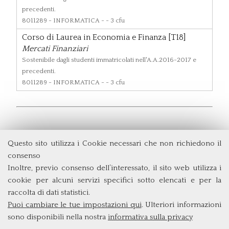
precedenti.
8011289
- INFORMATICA - - 3 cfu
Corso di Laurea in Economia e Finanza [T18]
Mercati Finanziari
Sostenibile dagli studenti immatricolati nell'A.A.2016-2017 e
precedenti.
8011289
- INFORMATICA - - 3 cfu
Questo sito utilizza i Cookie necessari che non richiedono il
Dipartimento di Economia e Finanza
consenso
Università degli Studi di Roma
Tor Vergata
Inoltre, previo consenso dell’interessato, il sito web utilizza i
Via Columbia, 2
cookie per alcuni servizi specifici sotto elencati e per la
00133 Roma (Italia)
raccolta di dati statistici.
Tel. +39 06 7259 5715
Puoi cambiare le tue impostazioni qui
. Ulteriori informazioni
triennio@clef.uniroma2.it
sono disponibili nella nostra
informativa sulla privacy