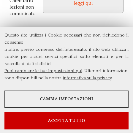
Calendario
leggi qui
lezioni non
comunicato
Questo sito utilizza i Cookie necessari che non richiedono il
consenso
Dipartimento di Economia e Finanza
Università degli Studi di Roma
Tor Vergata
Inoltre, previo consenso dell’interessato, il sito web utilizza i
Via Columbia, 2
cookie per alcuni servizi specifici sotto elencati e per la
00133 Roma (Italia)
raccolta di dati statistici.
Tel. +39 06 7259 5715
Puoi cambiare le tue impostazioni qui
. Ulteriori informazioni
triennio@clef.uniroma2.it
sono disponibili nella nostra
informativa sulla privacy
STATISTICHE
CAMBIA IMPOSTAZIONI
Strumenti statistici che raccolgono dati anonimi sull'utilizzo e la
funzionalità del sito web.
Mostra maggiori informazioni
ACCETTA TUTTO
Google Analytics