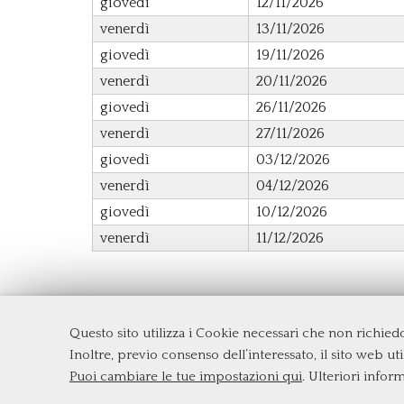
giovedì
12/11/2026
venerdì
13/11/2026
giovedì
19/11/2026
venerdì
20/11/2026
giovedì
26/11/2026
venerdì
27/11/2026
giovedì
03/12/2026
venerdì
04/12/2026
giovedì
10/12/2026
venerdì
11/12/2026
Questo sito utilizza i Cookie necessari che non richie
Dipartimento di Economia e Finanza
Inoltre, previo consenso dell’interessato, il sito web util
Università degli Studi di Roma
Tor Ve
Puoi cambiare le tue impostazioni qui
. Ulteriori infor
Via Columbia, 2
00133 Roma (Italia)