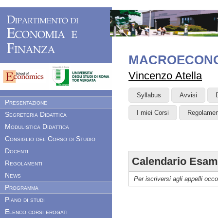
MACROECON
Vincenzo Atella
Syllabus
Avvisi
Presentazione
I miei Corsi
Regolamen
Segreteria Didattica
Modulistica Didattica
Consiglio del Corso di Studio
Docenti
Calendario Esam
Regolamenti
News
Per iscriversi agli appelli occ
Programma
Piano di studi
Elenco corsi erogati