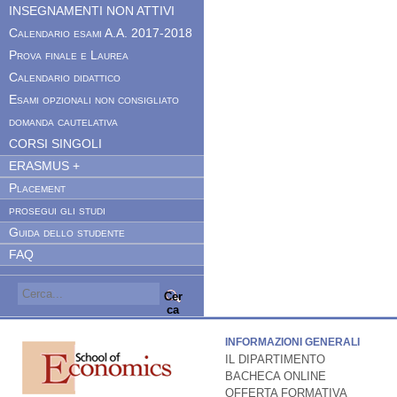
INSEGNAMENTI NON ATTIVI
Calendario esami A.A. 2017-2018
Prova finale e Laurea
Calendario didattico
Esami opzionali non consigliato
domanda cautelativa
CORSI SINGOLI
ERASMUS +
Placement
prosegui gli studi
Guida dello studente
FAQ
Cer
ca
INFORMAZIONI GENERALI
IL DIPARTIMENTO
BACHECA ONLINE
OFFERTA FORMATIVA