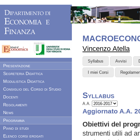
MACROECON
Vincenzo Atella
Syllabus
Avvisi
Presentazione
I miei Corsi
Regolamen
Segreteria Didattica
Modulistica Didattica
Consiglio del Corso di Studio
Syllabus
Docenti
A.A.
Regolamenti
Aggiornato A.A. 2
News
Programma
Obiettivi del pr
Piano di studi
strumenti utili ad 
Elenco corsi erogati