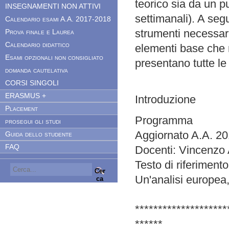
teorico sia da un pu
INSEGNAMENTI NON ATTIVI
settimanali). A segu
Calendario esami A.A. 2017-2018
strumenti necessar
Prova finale e Laurea
Calendario didattico
elementi base che 
Esami opzionali non consigliato
presentano tutte le
domanda cautelativa
CORSI SINGOLI
ERASMUS +
Introduzione
Placement
Programma
prosegui gli studi
Aggiornato A.A. 2
Guida dello studente
FAQ
Docenti: Vincenzo 
Testo di riferimen
Cer
Un'analisi europea
ca
********************
******