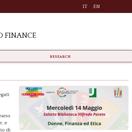
IT
EN
 Finance
RESEARCH
egati
meano
e, e
io di