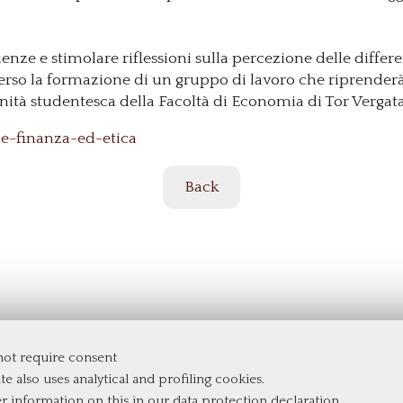
enze e stimolare riflessioni sulla percezione delle differ
verso la formazione di un gruppo di lavoro che riprender
nità studentesca della Facoltà di Economia di Tor Vergata
nne-finanza-ed-etica
Back
 not require consent
te also uses analytical and profiling cookies.
er information on this in our
data protection declaration
.