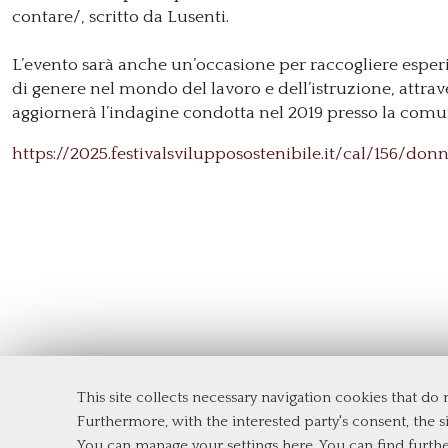
contare/, scritto da Lusenti.
L’evento sarà anche un’occasione per raccogliere esperi
di genere nel mondo del lavoro e dell’istruzione, attra
aggiornerà l’indagine condotta nel 2019 presso la comu
https://2025.festivalsvilupposostenibile.it/cal/156/do
This site collects necessary navigation cookies that do
Furthermore, with the interested party's consent, the si
Tor Vergata University of Rome
You can manage your settings here
. You can find furth