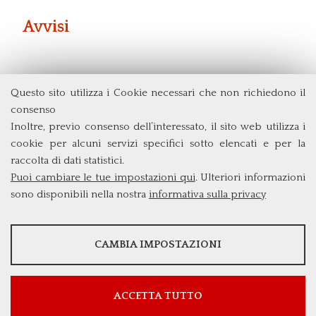
Avvisi
Questo sito utilizza i Cookie necessari che non richiedono il
Dipartimento di Economia e Finanza
consenso
Università degli Studi di Roma
Tor Vergata
Inoltre, previo consenso dell’interessato, il sito web utilizza i
Via Columbia, 2
cookie per alcuni servizi specifici sotto elencati e per la
00133 Roma (Italia)
raccolta di dati statistici.
Tel. +39 06 7259 5715
Puoi cambiare le tue impostazioni qui
. Ulteriori informazioni
triennio@clef.uniroma2.it
sono disponibili nella nostra
informativa sulla privacy
STATISTICHE
CAMBIA IMPOSTAZIONI
Strumenti statistici che raccolgono dati anonimi sull'utilizzo e la
funzionalità del sito web.
Mostra maggiori informazioni
ACCETTA TUTTO