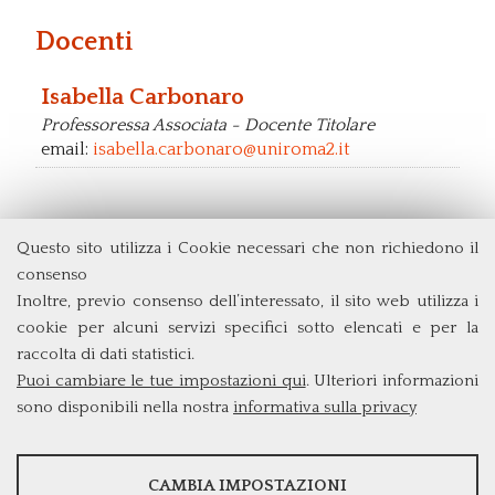
Docenti
Isabella Carbonaro
Professoressa Associata - Docente Titolare
email:
isabella.carbonaro@uniroma2.it
Questo sito utilizza i Cookie necessari che non richiedono il
Dipartimento di Economia e Finanza
consenso
Università degli Studi di Roma
Tor Vergata
Inoltre, previo consenso dell’interessato, il sito web utilizza i
Via Columbia, 2
cookie per alcuni servizi specifici sotto elencati e per la
00133 Roma (Italia)
raccolta di dati statistici.
Tel. +39 06 7259 5715
Puoi cambiare le tue impostazioni qui
. Ulteriori informazioni
triennio@clef.uniroma2.it
sono disponibili nella nostra
informativa sulla privacy
STATISTICHE
CAMBIA IMPOSTAZIONI