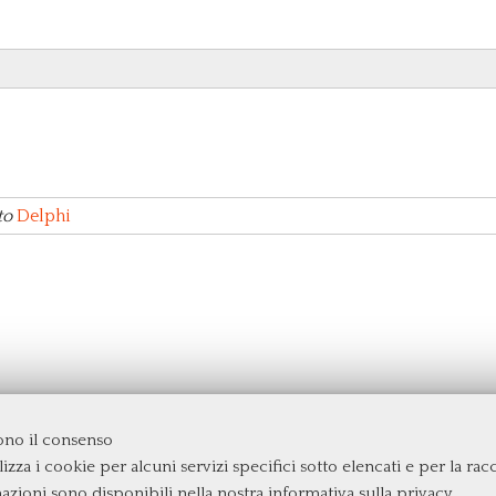
to
Delphi
dono il consenso
izza i cookie per alcuni servizi specifici sotto elencati e per la raccol
rgata
mazioni sono disponibili nella nostra
informativa sulla privacy