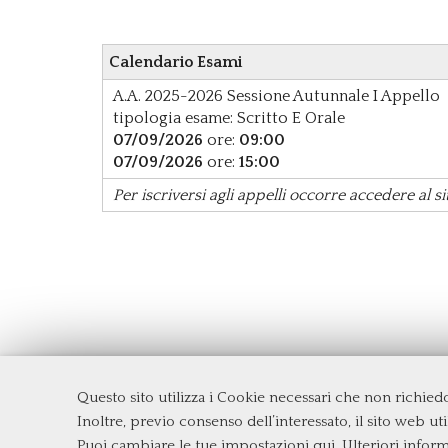
Calendario Esami
A.A. 2025-2026
Sessione Autunnale
I Appello
tipologia esame: Scritto E Orale
07/09/2026
ore:
09:00
07/09/2026
ore:
15:00
Per iscriversi agli appelli occorre accedere al si
Questo sito utilizza i Cookie necessari che non richie
Dipartimento di Economia e Finanza
Inoltre, previo consenso dell’interessato, il sito web util
Università degli Studi di Roma
Tor Ve
Puoi cambiare le tue impostazioni qui
. Ulteriori infor
Via Columbia, 2