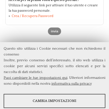
Accedi per la prima volta a questo portale?
Utilizza il seguente link per attivare il tuo utente e creare
la tua password personale.
»
Crea / Recupera Password
Questo sito utilizza i Cookie necessari che non richiedono il
Dipartimento di Economia e Finanza
consenso
Università degli Studi di Roma
Tor Vergata
Inoltre, previo consenso dell’interessato, il sito web utilizza i
Via Columbia, 2
cookie per alcuni servizi specifici sotto elencati e per la
00133 Roma (Italia)
raccolta di dati statistici.
Tel. +39 06 7259 5715
Puoi cambiare le tue impostazioni qui
. Ulteriori informazioni
triennio@clef.uniroma2.it
sono disponibili nella nostra
informativa sulla privacy
STATISTICHE
CAMBIA IMPOSTAZIONI
Strumenti statistici che raccolgono dati anonimi sull'utilizzo e la