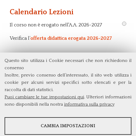
Calendario Lezioni
Il corso non è erogato nell'A.A. 2026-2027
Verifica l’
offerta didattica erogata 2026-2027
Questo sito utilizza i Cookie necessari che non richiedono il
Dipartimento di Economia e Finanza
consenso
Università degli Studi di Roma
Tor Vergata
Inoltre, previo consenso dell’interessato, il sito web utilizza i
Via Columbia, 2
cookie per alcuni servizi specifici sotto elencati e per la
00133 Roma (Italia)
raccolta di dati statistici.
Tel. +39 06 7259 5715
Puoi cambiare le tue impostazioni qui
. Ulteriori informazioni
triennio@clef.uniroma2.it
sono disponibili nella nostra
informativa sulla privacy
STATISTICHE
CAMBIA IMPOSTAZIONI
Strumenti statistici che raccolgono dati anonimi sull'utilizzo e la