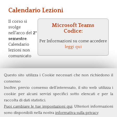
Calendario Lezioni
Il corso si
Microsoft Teams
svolge
Codice:
nell'arco del
2°
semestre
.
Per Informazioni su come accedere
Calendario
leggi qui
lezioni non
comunicato
Questo sito utilizza i Cookie necessari che non richiedono il
Dipartimento di Economia e Finanza
consenso
Università degli Studi di Roma
Tor Vergata
Inoltre, previo consenso dell’interessato, il sito web utilizza i
Via Columbia, 2
cookie per alcuni servizi specifici sotto elencati e per la
00133 Roma (Italia)
raccolta di dati statistici.
Tel. +39 06 7259 5715
Puoi cambiare le tue impostazioni qui
. Ulteriori informazioni
triennio@clef.uniroma2.it
sono disponibili nella nostra
informativa sulla privacy