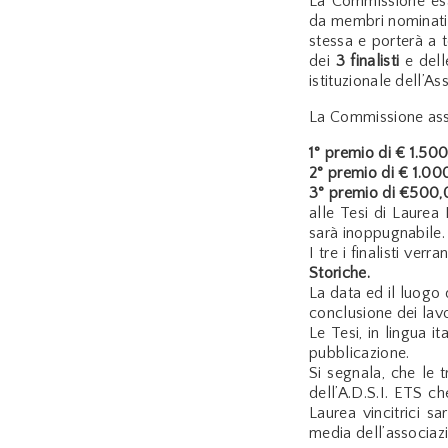
La Commissione esam
da membri nominati 
stessa e porterà a t
dei
3 finalisti
e dell
istituzionale dell’A
La Commissione as
1° premio di € 1.50
2° premio di € 1.00
3° premio di €500,
alle Tesi di Laurea 
sarà inoppugnabile.
I tre i finalisti ver
Storiche.
La data ed il luogo
conclusione dei lav
Le Tesi, in lingua 
pubblicazione.
Si segnala, che le t
dell’A.D.S.I. ETS ch
Laurea vincitrici sa
media dell’associaz