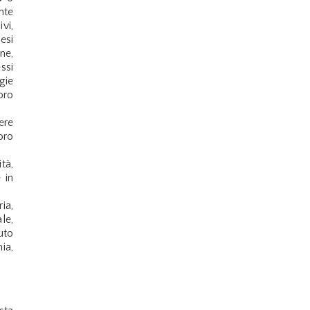
nte
vi,
esi
ne,
ssi
gie
oro
ere
oro
tà,
 in
ia,
le,
uto
ia,