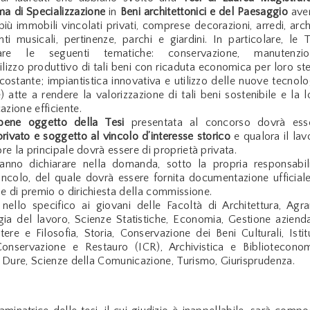
a di Specializzazione
in
Beni architettonici e del Paesaggio
ave
ù immobili vincolati privati, comprese decorazioni, arredi, archi
nti musicali, pertinenze, parchi e giardini. In particolare, le T
are le seguenti tematiche: conservazione, manutenzio
ilizzo produttivo di tali beni con ricaduta economica per loro ste
circostante; impiantistica innovativa e utilizzo delle nuove tecnolo
 atte a rendere la valorizzazione di tali beni sostenibile e la l
zione efficiente.
bene oggetto della Tesi
presentata al concorso dovrà ess
privato e soggetto al vincolo d’interesse storico
e qualora il lav
ore la principale dovrà essere di proprietà privata.
ranno dichiarare nella domanda, sotto la propria responsabili
 vincolo, del quale dovrà essere fornita documentazione ufficiale
e di premio o dirichiesta della commissione.
nello specifico ai giovani delle Facoltà di Architettura, Agrar
gia del lavoro, Scienze Statistiche, Economia, Gestione azienda
ttere e Filosofia, Storia, Conservazione dei Beni Culturali, Istit
onservazione e Restauro (ICR), Archivistica e Biblioteconom
re Dure, Scienze della Comunicazione, Turismo, Giurisprudenza.