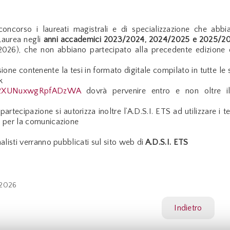
ncorso i laureati magistrali e di specializzazione che abbi
 Laurea negli
anni accademici 2023/2024, 2024/2025 e 2025/2
 2026), che non abbiano partecipato alla precedente edizione 
one contenente la tesi in formato digitale compilato in tutte le 
k
e/v2XUNuxwgRpfADzWA
dovrà pervenire entro e non oltre 
rtecipazione si autorizza inoltre l’A.D.S.I. ETS ad utilizzare i tes
ci per la comunicazione
nalisti verranno pubblicati sul sito web di
A.D.S.I. ETS
a
 2026
Indietro