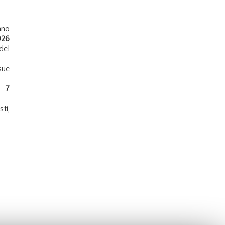
ano
026
del
sue
il
7
ti,