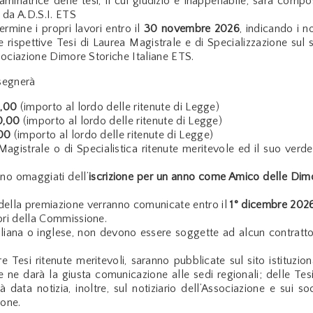
inatrice delle tesi, il cui giudizio è inappellabile, sarà compo
da A.D.S.I. ETS
ermine i propri lavori entro il
30 novembre 2026
, indicando i n
e rispettive Tesi di Laurea Magistrale e di Specializzazione sul s
ssociazione Dimore Storiche Italiane ETS.
segnerà
0,00
(importo al lordo delle ritenute di Legge)
0,00
(importo al lordo delle ritenute di Legge)
00
(importo al lordo delle ritenute di Legge)
Magistrale o di Specialistica ritenute meritevole ed il suo verde
ranno omaggiati dell’
iscrizione per un anno come Amico delle Dim
 della premiazione verranno comunicate entro il
1° dicembre 202
ori della Commissione.
italiana o inglese, non devono essere soggette ad alcun contratto
re Tesi ritenute meritevoli, saranno pubblicate sul sito istituzion
e ne darà la giusta comunicazione alle sedi regionali; delle Tesi
rà data notizia, inoltre, sul notiziario dell’Associazione e sui soc
ione.