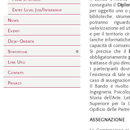
conseguito il
Diplom
Entry Level Job/Internship
per oggetto uno o pi
biblioteche, strume
News
potranno riguard
valorizzazione ed ut
Eventi
e per il territorio 
(anche informatiche)
Desk-Orienta
capacità di comunica
Si precisa che il
Statistiche
obbligatoriamente
Link Utili
trattasse di più dim
I partecipanti dov
Contatti
l’esistenza di tale
caso di assegnazion
Privacy
Il Bando è rivolto 
Ingegneria, Psicolo
Storia dell’Arte, Le
Superiore per la C
Opificio delle Piet
ASSEGNAZIONE