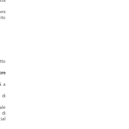
sta
omi
ito
tto
ore
6
, a
 di
ale
 di
ial