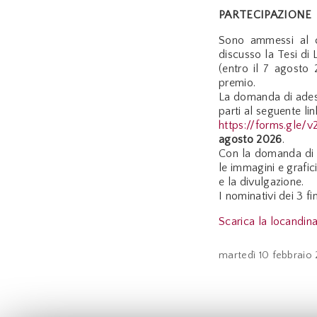
PARTECIPAZIONE
Sono ammessi al co
discusso la Tesi di
(entro il 7 agosto
premio.
La domanda di adesi
parti al seguente lin
https://forms.gl
agosto 2026
.
Con la domanda di pa
le immagini e grafi
e la divulgazione.
I nominativi dei 3 fi
Scarica la locandin
martedì
10 febbraio