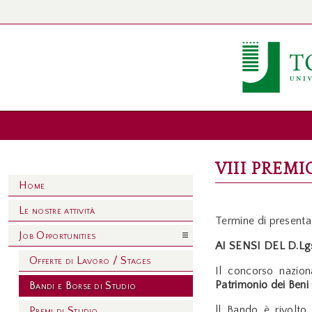
VIII PREMI
Home
Le nostre attività
Termine di present
Job Opportunities
AI SENSI DEL D.Lg
Offerte di Lavoro / Stages
Il concorso nazio
Patrimonio dei Beni C
Bandi e Borse di Studio
ll Bando è rivolto
Premi di Studio