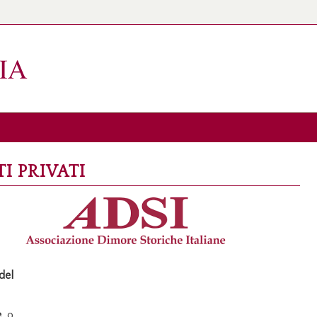
TI PRIVATI
del
e
o