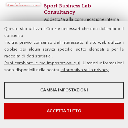
Sport Business Lab
Consultancy
Addetto/a alla comunicazione interna
d'impresa - Pubblicato il 02 Maggio
Questo sito utilizza i Cookie necessari che non richiedono il
2023
consenso
Inoltre, previo consenso dell’interessato, il sito web utilizza i
Sport Business Lab
cookie per alcuni servizi specifici sotto elencati e per la
Consultancy
raccolta di dati statistici.
Tecnico del marketing - Pubblicato il
Puoi cambiare le tue impostazioni qui
. Ulteriori informazioni
02 Maggio 2023
sono disponibili nella nostra
informativa sulla privacy
Sport Business Lab
STATISTICHE
Consultancy
CAMBIA IMPOSTAZIONI
Graphic Designer - Pubblicato il 02
Strumenti statistici che raccolgono dati anonimi sull'utilizzo e la
Maggio 2023
funzionalità del sito web.
Mostra maggiori informazioni
ACCETTA TUTTO
Sport Business Lab
Google Analytics
Consultancy
SERVIZI FACOLTATVI