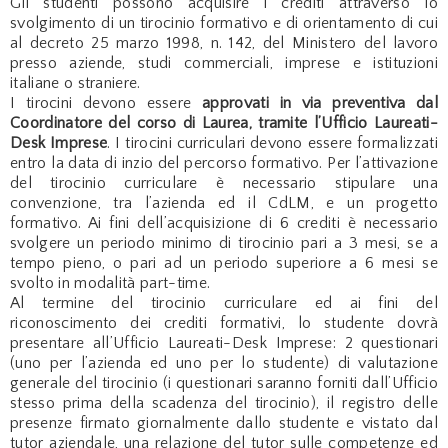
Gli studenti possono acquisire i crediti attraverso lo
svolgimento di un tirocinio formativo e di orientamento di cui
al decreto 25 marzo 1998, n. 142, del Ministero del lavoro
presso aziende, studi commerciali, imprese e istituzioni
italiane o straniere.
I tirocini devono essere
approvati in via preventiva dal
Coordinatore del corso di Laurea, tramite l’Ufficio Laureati-
Desk Imprese
. I tirocini curriculari devono essere formalizzati
entro la data di inzio del percorso formativo. Per l’attivazione
del tirocinio curriculare è necessario stipulare una
convenzione, tra l’azienda ed il CdLM, e un progetto
formativo. Ai fini dell’acquisizione di 6 crediti è necessario
svolgere un periodo minimo di tirocinio pari a 3 mesi, se a
tempo pieno, o pari ad un periodo superiore a 6 mesi se
svolto in modalità part-time.
Al termine del tirocinio curriculare ed ai fini del
riconoscimento dei crediti formativi, lo studente dovrà
presentare all’Ufficio Laureati-Desk Imprese: 2 questionari
(uno per l’azienda ed uno per lo studente) di valutazione
generale del tirocinio (i questionari saranno forniti dall’Ufficio
stesso prima della scadenza del tirocinio), il registro delle
presenze firmato giornalmente dallo studente e vistato dal
tutor aziendale, una relazione del tutor sulle competenze ed