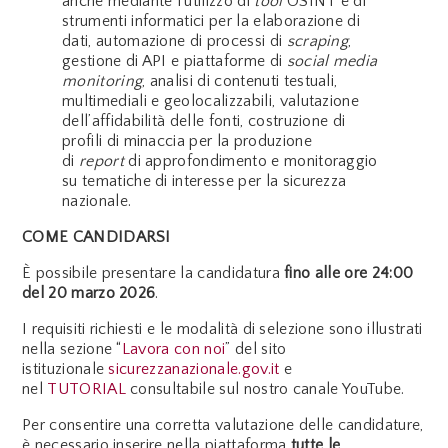
anche mediante l’utilizzo di
tool
OSINT e di
strumenti informatici per la elaborazione di
dati, automazione di processi di
scraping
,
gestione di API e piattaforme di
social media
monitoring
, analisi di contenuti testuali,
multimediali e geolocalizzabili, valutazione
dell’affidabilità delle fonti, costruzione di
profili di minaccia per la produzione
di
report
di approfondimento e monitoraggio
su tematiche di interesse per la sicurezza
nazionale.
COME CANDIDARSI
È possibile presentare la candidatura
fino alle ore 24:00
del 20 marzo 2026
.
I requisiti richiesti e le modalità di selezione sono illustrati
nella sezione “
Lavora con noi
” del sito
istituzionale
sicurezzanazionale.gov.it
e
nel
TUTORIAL
consultabile sul nostro canale YouTube.
Per consentire una corretta valutazione delle candidature,
è necessario inserire nella piattaforma
tutte le