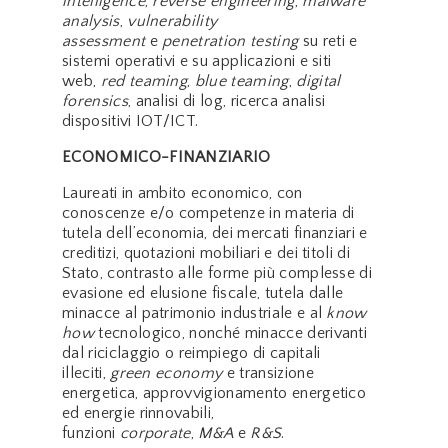
intelligence
,
reverse engineering
,
malware
analysis
,
vulnerability
assessment
e
penetration testing
su reti e
sistemi operativi e su applicazioni e siti
web,
red teaming
,
blue teaming
,
digital
forensics
, analisi di log, ricerca analisi
dispositivi IOT/ICT.
ECONOMICO-FINANZIARIO
Laureati in ambito economico, con
conoscenze e/o competenze in materia di
tutela dell’economia, dei mercati finanziari e
creditizi, quotazioni mobiliari e dei titoli di
Stato, contrasto alle forme più complesse di
evasione ed elusione fiscale, tutela dalle
minacce al patrimonio industriale e al
know
how
tecnologico, nonché minacce derivanti
dal riciclaggio o reimpiego di capitali
illeciti,
green economy
e transizione
energetica, approvvigionamento energetico
ed energie rinnovabili,
funzioni
corporate
,
M&A
e
R&S
.