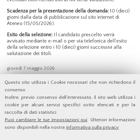
Scadenza per la presentazione della domanda:
10 (dieci)
giorni dalla data di pubblicazione sul sito internet di
Ateneo (15/05/2026).
Esito della selezione:
Il candidato prescelto verrà
avvisato mediante e-mail o per via telefonica dell’esito
della selezione entro i 10 (dieci) giorni successivi alla
valutazione dei titoli.
giovedì
7 maggio 2026
Indietro
Questo sito utilizza i Cookie necessari che non richiedono il
consenso
Inoltre, previo consenso dell’interessato, il sito web utilizza i
Facoltà di Economia - Università degli Studi di Roma
cookie per alcuni servizi specifici sotto elencati e per la
Tor Vergata
raccolta di dati statistici.
Puoi cambiare le tue impostazioni qui
. Ulteriori informazioni
Accessibilità
Facoltà di Economia
sono disponibili nella nostra
informativa sulla privacy
Supporto Tecnico
Università degli Studi di
Le Infrastrutture