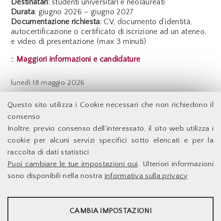
Destinatari
: studenti universitari e neolaureati
Durata
: giugno 2026 – giugno 2027
Documentazione richiesta
: CV, documento d’identità,
autocertificazione o certificato di iscrizione ad un ateneo,
e video di presentazione (max 3 minuti)
::
Maggiori informazioni e candidature
lunedì
18 maggio 2026
Indietro
Questo sito utilizza i Cookie necessari che non richiedono il
consenso
Inoltre, previo consenso dell’interessato, il sito web utilizza i
Facoltà di Economia - Università degli Studi di Roma
cookie per alcuni servizi specifici sotto elencati e per la
Tor Vergata
raccolta di dati statistici.
Puoi cambiare le tue impostazioni qui
. Ulteriori informazioni
Accessibilità
Facoltà di Economia
sono disponibili nella nostra
informativa sulla privacy
Supporto Tecnico
Università degli Studi di
Le Infrastrutture
Roma Tor Vergata
STATISTICHE
Dove Siamo
Docenti
Via Columbia,2
CAMBIA IMPOSTAZIONI
00133 Roma - Italia
Sito web d'Ateneo
Strumenti statistici che raccolgono dati anonimi sull'utilizzo e la