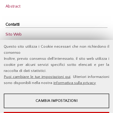
Abstract
Contatti
Sito Web
Back
Questo sito utilizza i Cookie necessari che non richiedono il
consenso
Inoltre, previo consenso dell’interessato, il sito web utilizza i
Facoltà di Economia - Università degli Studi di Roma
cookie per alcuni servizi specifici sotto elencati e per la
Tor Vergata
raccolta di dati statistici.
Puoi cambiare le tue impostazioni qui
. Ulteriori informazioni
Accessibilità
Facoltà di Economia
sono disponibili nella nostra
informativa sulla privacy
Supporto Tecnico
Università degli Studi di
Le Infrastrutture
Roma Tor Vergata
STATISTICHE
Dove Siamo
Docenti
Via Columbia,2
CAMBIA IMPOSTAZIONI
00133 Roma - Italia
Sito web d'Ateneo
Strumenti statistici che raccolgono dati anonimi sull'utilizzo e la
Sistema DELPHI
funzionalità del sito web.