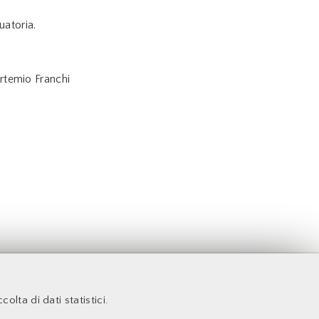
uatoria.
rtemio Franchi
ta
colta di dati statistici.
Facoltà di Economia