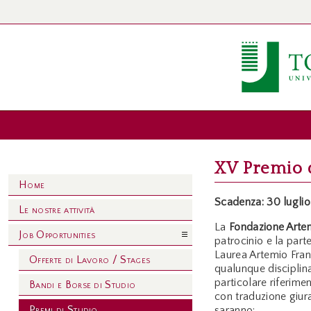
XV Premio 
Home
Scadenza: 30 lugli
Le nostre attività
La
Fondazione Arte
Job Opportunities
patrocinio e la part
Laurea Artemio Franc
Offerte di Lavoro / Stages
qualunque disciplina 
particolare riferime
Bandi e Borse di Studio
con traduzione giura
Premi di Studio
saranno: