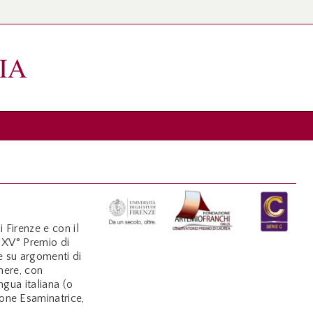
i Firenze e con il
l XV° Premio di
e su argomenti di
enere, con
ngua italiana (o
ione Esaminatrice,