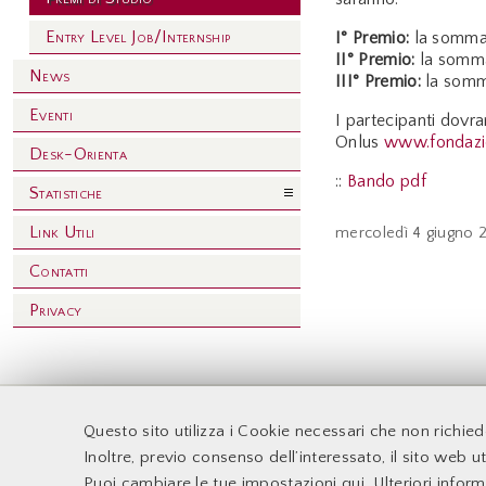
Entry Level Job/Internship
I° Premio:
la somma
II° Premio:
la somma
News
III° Premio:
la somm
Eventi
I partecipanti dovra
Onlus
www.fondazio
Desk-Orienta
::
Bando pdf
Statistiche
Link Utili
mercoledì
4 giugno 
Contatti
Privacy
F
Questo sito utilizza i Cookie necessari che non richie
Accessibilità
Docenti
Inoltre, previo consenso dell’interessato, il sito web uti
Supporto Tecnico
Sito web d'Ateneo
Puoi cambiare le tue impostazioni qui
. Ulteriori infor