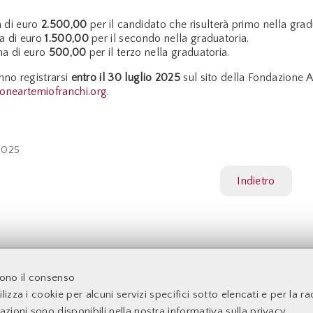
 di euro
2.500,00
per il candidato che risulterà primo nella grad
 di euro
1.500,00
per il secondo nella graduatoria.
a di euro
500,00
per il terzo nella graduatoria.
nno registrarsi
entro il
30 luglio 2025
sul sito della Fondazione A
neartemiofranchi.org
.
2025
Indietro
acoltà di Economia - Università degli Studi di Roma Tor Verga
dono il consenso
lizza i cookie per alcuni servizi specifici sotto elencati e per la rac
mazioni sono disponibili nella nostra
informativa sulla privacy