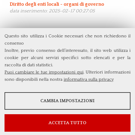
Diritto degli enti locali - organi di governo
data inserimento: 2025-02-17 00:27:05
Questo sito utilizza i Cookie necessari che non richiedono il
Dipartimento di Economia e Finanza
consenso
Università degli Studi di Roma
Tor Vergata
Inoltre, previo consenso dell’interessato, il sito web utilizza i
Via Columbia, 2
cookie per alcuni servizi specifici sotto elencati e per la
00133 Roma (Italia)
raccolta di dati statistici.
Tel. +39 06 7259 5715
Puoi cambiare le tue impostazioni qui
. Ulteriori informazioni
triennio@clef.uniroma2.it
sono disponibili nella nostra
informativa sulla privacy
STATISTICHE
CAMBIA IMPOSTAZIONI
Strumenti statistici che raccolgono dati anonimi sull'utilizzo e la
funzionalità del sito web.
Mostra maggiori informazioni
ACCETTA TUTTO
Google Analytics