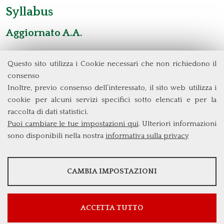
Syllabus
Aggiornato A.A.
Questo sito utilizza i Cookie necessari che non richiedono il
Dipartimento di Management e Diritto
consenso
Università degli Studi di Roma
Tor Vergata
Inoltre, previo consenso dell’interessato, il sito web utilizza i
Via Columbia, 2
cookie per alcuni servizi specifici sotto elencati e per la
00133 Roma (Italia)
raccolta di dati statistici.
Tel. +39 06 7259 5572/5425
Puoi cambiare le tue impostazioni qui
. Ulteriori informazioni
triennio@clem.uniroma2.it
sono disponibili nella nostra
informativa sulla privacy
STATISTICHE
CAMBIA IMPOSTAZIONI
Strumenti statistici che raccolgono dati anonimi sull'utilizzo e la
funzionalità del sito web.
Mostra maggiori informazioni
ACCETTA TUTTO