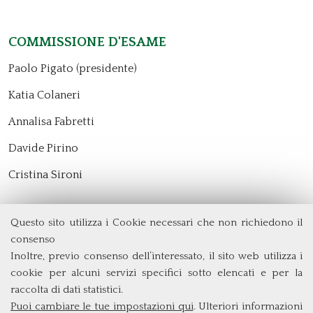
Commissione d'esame
Paolo Pigato (presidente)
Katia Colaneri
Annalisa Fabretti
Davide Pirino
Cristina Sironi
Questo sito utilizza i Cookie necessari che non richiedono il
Dipartimento di Management e Diritto
consenso
Università degli Studi di Roma
Tor Vergata
Inoltre, previo consenso dell’interessato, il sito web utilizza i
Via Columbia, 2
cookie per alcuni servizi specifici sotto elencati e per la
00133 Roma (Italia)
raccolta di dati statistici.
Tel. +39 06 7259 5572/5425
Puoi cambiare le tue impostazioni qui
. Ulteriori informazioni