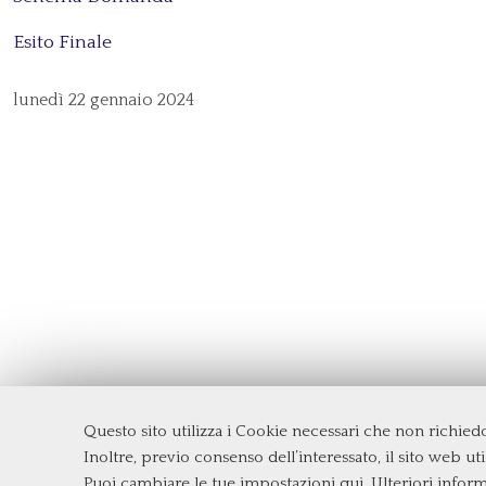
Esito Finale
lunedì
22 gennaio 2024
Questo sito utilizza i Cookie necessari che non richie
Dipartimento di Management e Diritto
Inoltre, previo consenso dell’interessato, il sito web util
Università degli Studi di Roma
Tor Vergata
Puoi cambiare le tue impostazioni qui
. Ulteriori infor