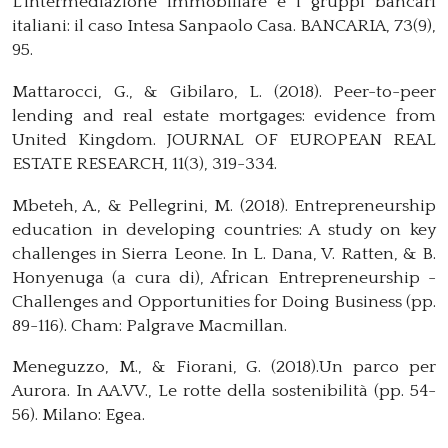
L’intermediazione immobiliare e i gruppi bancari
italiani: il caso Intesa Sanpaolo Casa. BANCARIA, 73(9),
95.
Mattarocci, G., & Gibilaro, L. (2018). Peer-to-peer
lending and real estate mortgages: evidence from
United Kingdom. JOURNAL OF EUROPEAN REAL
ESTATE RESEARCH, 11(3), 319-334.
Mbeteh, A., & Pellegrini, M. (2018). Entrepreneurship
education in developing countries: A study on key
challenges in Sierra Leone. In L. Dana, V. Ratten, & B.
Honyenuga (a cura di), African Entrepreneurship -
Challenges and Opportunities for Doing Business (pp.
89-116). Cham: Palgrave Macmillan.
Meneguzzo, M., & Fiorani, G. (2018).Un parco per
Aurora. In AA.VV., Le rotte della sostenibilità (pp. 54-
56). Milano: Egea.