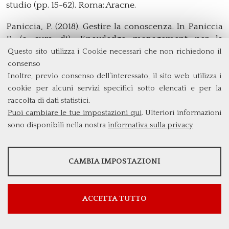
studio (pp. 15-62). Roma: Aracne.
Paniccia, P. (2018). Gestire la conoscenza. In Paniccia
P. (a cura di), Knowledge management per la
competitività d’impresa. Modelli, strumenti, casi di
Questo sito utilizza i Cookie necessari che non richiedono il
studio (pp. 63-88). Roma: Aracne.
consenso
Inoltre, previo consenso dell’interessato, il sito web utilizza i
Paniccia, P. (2018). Il fattore tempo nella
cookie per alcuni servizi specifici sotto elencati e per la
valorizzazione del sapere d'impresa: il caso Olivetti.
raccolta di dati statistici.
In Paniccia P. (a cura di), Knowledge management
Puoi cambiare le tue impostazioni qui
. Ulteriori informazioni
per la competitività d’impresa. Modelli, strumenti,
sono disponibili nella nostra
informativa sulla privacy
casi di studio (pp. 299-343). Roma: Aracne.
STATISTICHE
Paniccia, P. (2018). Tempo e conoscenza nella co-
CAMBIA IMPOSTAZIONI
evoluzione tra impresa e ambiente. In Cafferata R. (a
Strumenti statistici che raccolgono dati anonimi sull'utilizzo e la
cura di), Management in adattamento. Tra razionalità
funzionalità del sito web.
economica, evoluzione e imperfezione dei sistemi
Mostra maggiori informazioni
ACCETTA TUTTO
(pp. 294-299). Roma: Aracne.
Google Analytics
SERVIZI FACOLTATVI
Paniccia, P. (a cura di). (2018). Knowledge