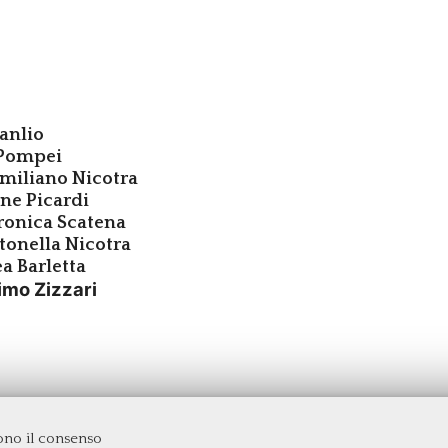
manlio
 Pompei
miliano Nicotra
ne Picardi
ronica Scatena
tonella Nicotra
a Barletta
imo Zizzari
dono il consenso