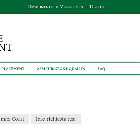
Dipartimento di Management e Diritto
e
nt
e Placement
Assicurazione Qualità
Faq
 miei Corsi
Info richiesta tesi