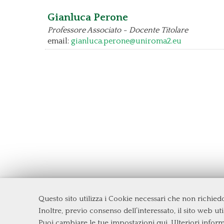
Gianluca Perone
Professore Associato - Docente Titolare
email:
gianluca.perone@uniroma2.eu
Questo sito utilizza i Cookie necessari che non richie
Dipartimento di Management e Diritto
Inoltre, previo consenso dell’interessato, il sito web util
Università degli Studi di Roma
Tor Ve
Puoi cambiare le tue impostazioni qui
. Ulteriori infor
Via Columbia, 2