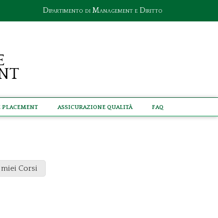
Dipartimento di Management e Diritto
e
nt
e Placement
Assicurazione Qualità
Faq
 miei Corsi