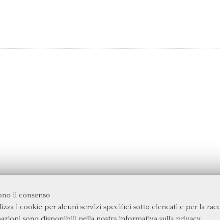
dono il consenso
izza i cookie per alcuni servizi specifici sotto elencati e per la raccol
rgata
mazioni sono disponibili nella nostra
informativa sulla privacy