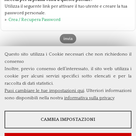
Utilizza il seguente link per attivare il tuo utente e creare la tua
password personale.
»
Crea / Recupera Password
Questo sito utilizza i Cookie necessari che non richiedono il
Dipartimento di Management e Diritto
consenso
Università degli Studi di Roma
Tor Vergata
Inoltre, previo consenso dell’interessato, il sito web utilizza i
Via Columbia, 2
cookie per alcuni servizi specifici sotto elencati e per la
00133 Roma (Italia)
raccolta di dati statistici.
Tel. +39 06 7259 5572/5425
Puoi cambiare le tue impostazioni qui
. Ulteriori informazioni
triennio@clem.uniroma2.it
sono disponibili nella nostra
informativa sulla privacy
STATISTICHE
CAMBIA IMPOSTAZIONI
Strumenti statistici che raccolgono dati anonimi sull'utilizzo e la
funzionalità del sito web.