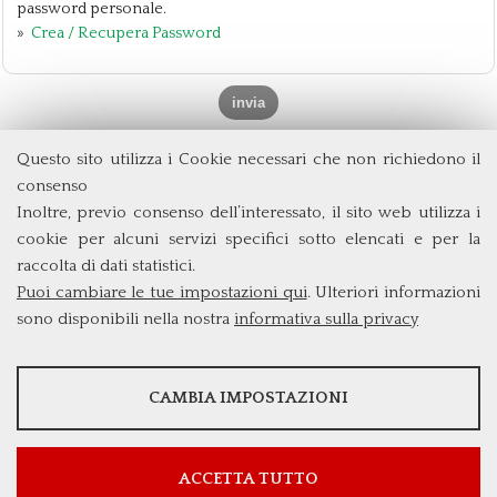
password personale.
»
Crea / Recupera Password
Questo sito utilizza i Cookie necessari che non richiedono il
Dipartimento di Management e Diritto
consenso
Università degli Studi di Roma
Tor Vergata
Inoltre, previo consenso dell’interessato, il sito web utilizza i
Via Columbia, 2
cookie per alcuni servizi specifici sotto elencati e per la
00133 Roma (Italia)
raccolta di dati statistici.
Tel. +39 06 7259 5572/5425
Puoi cambiare le tue impostazioni qui
. Ulteriori informazioni
triennio@clem.uniroma2.it
sono disponibili nella nostra
informativa sulla privacy
STATISTICHE
CAMBIA IMPOSTAZIONI
Strumenti statistici che raccolgono dati anonimi sull'utilizzo e la
funzionalità del sito web.
Mostra maggiori informazioni
ACCETTA TUTTO