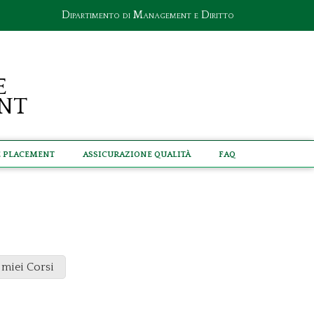
Dipartimento di Management e Diritto
e
nt
e Placement
Assicurazione Qualità
Faq
 miei Corsi