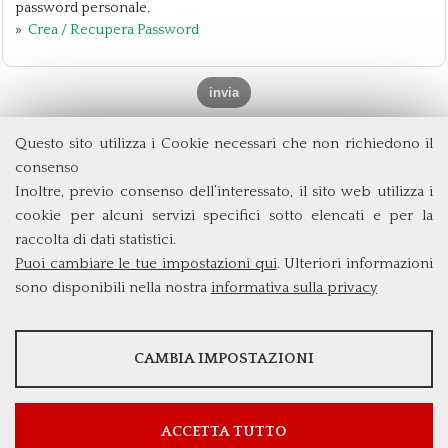
password personale.
»
Crea / Recupera Password
Questo sito utilizza i Cookie necessari che non richiedono il
Dipartimento di Management e Diritto
consenso
Università degli Studi di Roma
Tor Vergata
Inoltre, previo consenso dell’interessato, il sito web utilizza i
Via Columbia, 2
cookie per alcuni servizi specifici sotto elencati e per la
00133 Roma (Italia)
raccolta di dati statistici.
Tel. +39 06 7259 5572/5425
Puoi cambiare le tue impostazioni qui
. Ulteriori informazioni
triennio@clem.uniroma2.it
sono disponibili nella nostra
informativa sulla privacy
STATISTICHE
CAMBIA IMPOSTAZIONI
Strumenti statistici che raccolgono dati anonimi sull'utilizzo e la
funzionalità del sito web.
Mostra maggiori informazioni
ACCETTA TUTTO