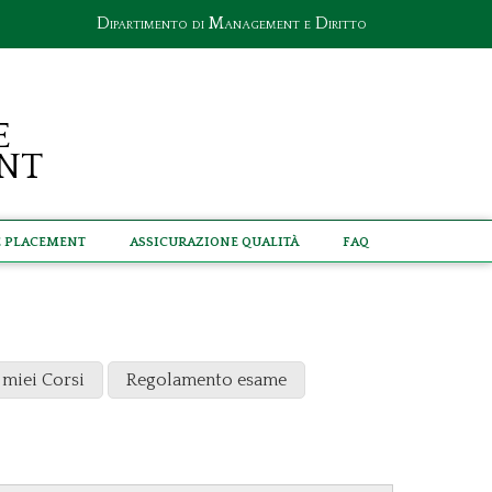
Dipartimento di Management e Diritto
e
nt
e Placement
Assicurazione Qualità
Faq
 miei Corsi
Regolamento esame