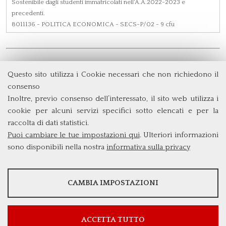
Sostenibile dagli studenti immatricolati nell'A.A.2022-2023 e
precedenti.
8011136
- POLITICA ECONOMICA - SECS-P/02 - 9 cfu
Questo sito utilizza i Cookie necessari che non richiedono il
Dipartimento di Management e Diritto
consenso
Università degli Studi di Roma
Tor Vergata
Inoltre, previo consenso dell’interessato, il sito web utilizza i
Via Columbia, 2
cookie per alcuni servizi specifici sotto elencati e per la
00133 Roma (Italia)
raccolta di dati statistici.
Tel. +39 06 7259 5572/5425
Puoi cambiare le tue impostazioni qui
. Ulteriori informazioni
triennio@clem.uniroma2.it
sono disponibili nella nostra
informativa sulla privacy
STATISTICHE
CAMBIA IMPOSTAZIONI
Strumenti statistici che raccolgono dati anonimi sull'utilizzo e la
funzionalità del sito web.
Mostra maggiori informazioni
ACCETTA TUTTO